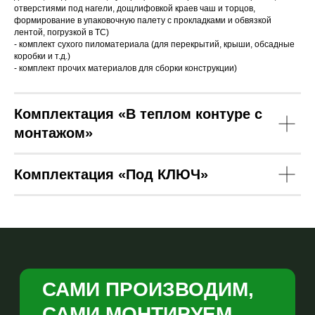
отверстиями под нагели, дощлифовкой краев чаш и торцов,
формирование в упаковочную палету с прокладками и обвязкой
САМИ ПРОИЗВОДИМ,
лентой, погрузкой в ТС)
САМИ МОНТИРУЕМ,
- комплект сухого пиломатериала (для перекрытий, крыши, обсадные
коробки и т.д.)
ДАЕМ ГАРАНТИЮ!
- комплект прочих материалов для сборки конструкции)
Рассчитаем точную
Комплектация «В теплом контуре с
смету и зафиксируем ее
в договоре
монтажом»
Напрямую от
производителя
Ваша мечта начинается
Комплектация «Под КЛЮЧ»
с одного сообщения!
Ваш телефон
+7
Я даю согласие на обработку