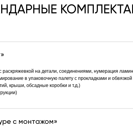
АНДАРНЫЕ КОМПЛЕКТА
т»
е (с раскряжевкой на детали, соединениями, нумерация ла
ирование в упаковочную палету с прокладками и обвязкой 
ий, крыши, обсадные коробки и т.д.)
трукции)
уре с монтажом»