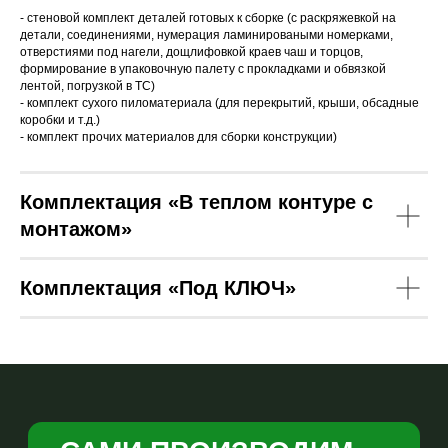
- стеновой комплект деталей готовых к сборке (с раскряжевкой на
детали, соединениями, нумерация ламинироваными номерками,
Рассчитаем точную
отверстиями под нагели, дощлифовкой краев чаш и торцов,
смету и зафиксируем ее
формирование в упаковочную палету с прокладками и обвязкой
в договоре
лентой, погрузкой в ТС)
Напрямую от
- комплект сухого пиломатериала (для перекрытий, крыши, обсадные
производителя
коробки и т.д.)
Ваша мечта начинается
- комплект прочих материалов для сборки конструкции)
с одного сообщения!
Ваш телефон
Комплектация «В теплом контуре с
+7
монтажом»
Комплектация «Под КЛЮЧ»
Я даю согласие на обработку
персональных данных в
соответствии с
политикой
конфиденциальности
ОТПРАВИТЬ