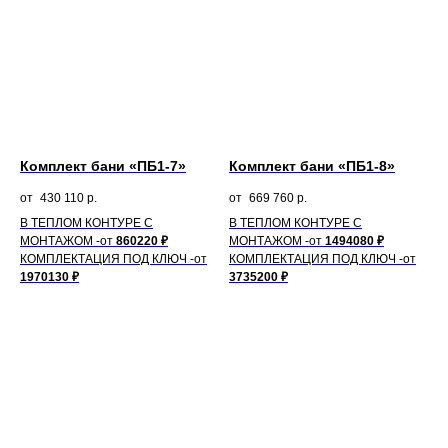
ЭТАПЫ
РАБОТЫ
Комплект бани «ПБ1-7»
Комплект бани «ПБ1-8»
430 110
р.
669 760
р.
В ТЕПЛОМ КОНТУРЕ С
В ТЕПЛОМ КОНТУРЕ С
1
МОНТАЖОМ -от
860220 ₽
МОНТАЖОМ -от
1494080 ₽
КОМПЛЕКТАЦИЯ ПОД КЛЮЧ
-от
КОМПЛЕКТАЦИЯ ПОД КЛЮЧ
-от
2
1970130 ₽
3735200 ₽
ОБСУЖДЕНИЕ ПРОЕКТА
ПОДБОР КОМПЛЕКТА
Строительство домов под ключ
начинается с обращения
клиента, а не с первого
Тип и размер бруса
заложенного кирпича.
Крыша
Начинаем в день обращения!
Окна и двери
Покрытие
Подробнее
Монтаж
Подробнее