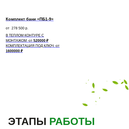
Комплект бани «ПБ1-9»
278 500
р.
В ТЕПЛОМ КОНТУРЕ С
МОНТАЖОМ -от
520000 ₽
КОМПЛЕКТАЦИЯ ПОД КЛЮЧ
-от
НУЖЕН
1600000 ₽
КАЧЕСТВЕННЫЙ ДОМ
ОТ ПРОИЗВОДИТЕЛЯ?
Рассчитаем точную
смету и зафиксируем ее
в договоре
Напрямую от
производителя
Ваша мечта начинается
с одного сообщения!
Ваш телефон
+7