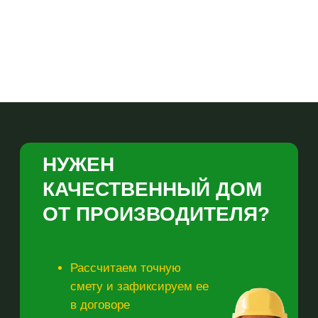
ПРОЕКТЫ ДОМОВ
ПОСТРОЕННЫЕ ДОМА
ОТЗЫВЫ
УСЛУГИ
О НАС
КОНТАКТЫ
ПОЛИТИКА КОНФИДЕНЦИАЛЬНОСТИ
ПОЛИТИКА ИСПОЛЬЗОВАНИЯ ФАЙЛОВ COOKIE
ООО "ВЭКОДОМ"
ИНН 4321006562
КПП 432101001
613440, КИРОВСКАЯ ОБЛАСТЬ,
НОЛИНСКИЙ РАЙОН, Д.
РЯБИНОВЩИНА, УЛ. РУХЛЯДЕВА, Д. 8
Информация, размещенная на сайте, не является публичной