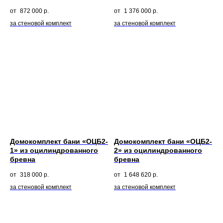
ЭТАПЫ
РАБОТЫ
872 000
р.
1 376 000
р.
за стеновой комплект
за стеновой комплект
1
2
ОБСУЖДЕНИЕ ПРОЕКТА
ПОДБОР КОМПЛЕКТА
Строительство домов под ключ
начинается с обращения
клиента, а не с первого
Тип и размер бруса
заложенного кирпича.
Домокомплект бани «ОЦБ2-
Домокомплект бани «ОЦБ2-
Крыша
Начинаем в день обращения!
1» из оцилиндрованного
2» из оцилиндрованного
Окна и двери
бревна
бревна
Покрытие
Подробнее
Монтаж
318 000
р.
1 648 620
р.
Подробнее
за стеновой комплект
за стеновой комплект