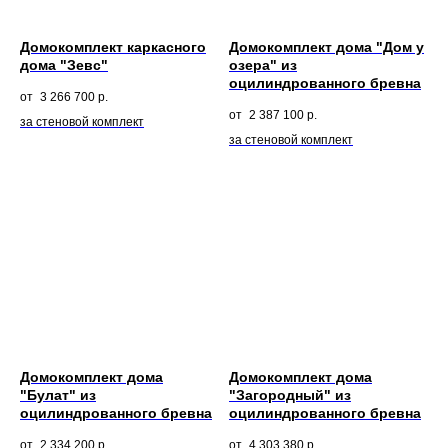
Я даю согласие на обработку
Домокомплект каркасного
Домокомплект дома "Дом у
персональных данных в
дома "Зевс"
озера" из
соответствии с
политикой
оцилиндрованного бревна
конфиденциальности
3 266 700
р.
2 387 100
р.
за стеновой комплект
за стеновой комплект
ОТПРАВИТЬ
8 800 444-20-43
Звонок по России бесплатный
info@vecodom.ru
Пн - чт 08:00–17:00
Пт - 08:00–16:00
Домокомплект дома
Домокомплект дома
"Булат" из
"Загородный" из
оцилиндрованного бревна
оцилиндрованного бревна
2 334 200
р.
4 303 380
р.