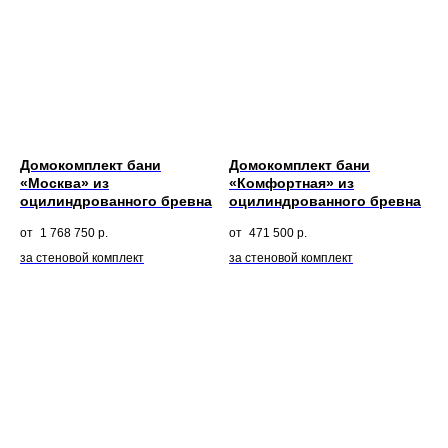
НУЖЕН
КАЧЕСТВЕННЫЙ ДОМ
ОТ ПРОИЗВОДИТЕЛЯ?
Домокомплект бани
Домокомплект бани
«Москва» из
«Комфортная» из
Рассчитаем точную
оцилиндрованного бревна
оцилиндрованного бревна
смету и зафиксируем ее
в договоре
1 768 750
р.
471 500
р.
Напрямую от
за стеновой комплект
за стеновой комплект
производителя
Ваша мечта начинается
с одного сообщения!
Ваш телефон
+7