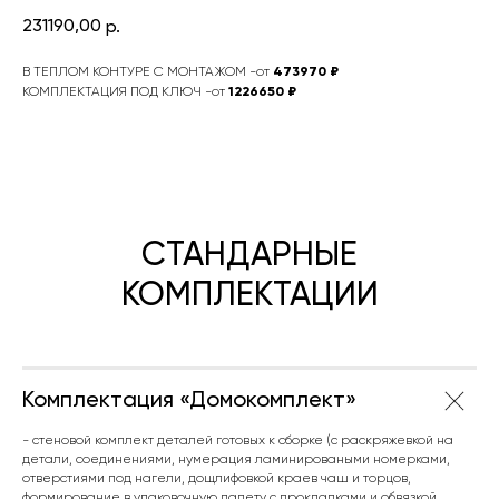
231190,00
р.
В ТЕПЛОМ КОНТУРЕ С МОНТАЖОМ -от
473970 ₽
КОМПЛЕКТАЦИЯ ПОД КЛЮЧ
-от
1226650 ₽
СТАНДАРНЫЕ
КОМПЛЕКТАЦИИ
Комплектация «Домокомплект»
- стеновой комплект деталей готовых к сборке (с раскряжевкой на
детали, соединениями, нумерация ламинироваными номерками,
отверстиями под нагели, дощлифовкой краев чаш и торцов,
формирование в упаковочную палету с прокладками и обвязкой